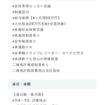
♦女性専用ロッカー完備
♦制服貸与
♦給与保障【6ヶ月間25万円】
♦入社祝金20万円支給(全員対象)
♦各種社会保険完備
♦再雇用制度有り
♦定年制度有り
♦車通勤ＯＫ
♦全車輌ドライブレコーダー・カーナビ付き
♦未経験でも安心の研修制度
二種免許養成制度有り
二種免許取得費用は当社負担
休日・休暇
【昼日勤・夜日勤】
♦月6～7日､日曜休み