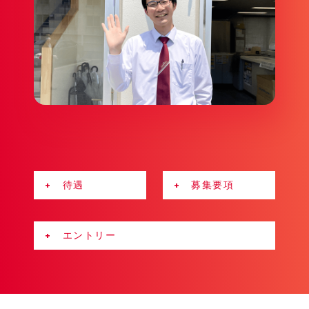
+ 待遇
+ 募集要項
+ エントリー