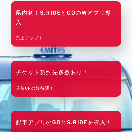
県内初！S.RIDEとGOのWアプリ導
入
売上アップ！
チケット契約先多数あり！
収益UPの好待遇！
配車アプリのGOとS.RIDEを導入！