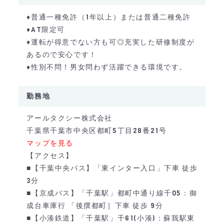
♦普通一種免許（1年以上）または普通二種免許
♦AT限定可
♦運転が得意でない方も可◎充実した研修制度が
あるので安心です！
♦性別不問！男女問わず活躍できる環境です。
勤務地
アールタクシー株式会社
千葉県千葉市中央区都町5丁目28番21号
マップを見る
【アクセス】
■【千葉中央バス】「東インター入口」下車 徒歩
3分
■【京成バス】「千葉駅」都町中通り線千05：御
成台車庫行 「後撰都町］下車 徒歩 9分
■【小湊鉄道】「千葉駅」千61(小湊)：蘇我駅東