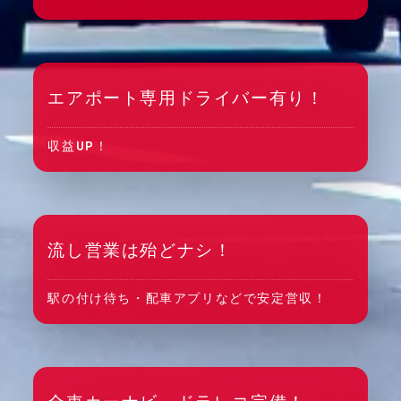
エアポート専用ドライバー有り！
収益UP！
流し営業は殆どナシ！
駅の付け待ち・配車アプリなどで安定営収！