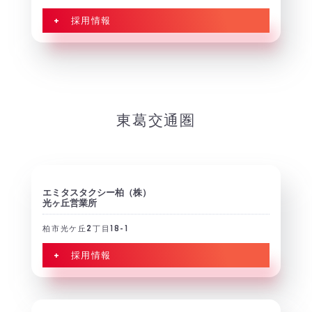
+ 採用情報
東葛交通圏
エミタスタクシー柏（株）
光ヶ丘営業所
柏市光ケ丘2丁目18-1
+ 採用情報