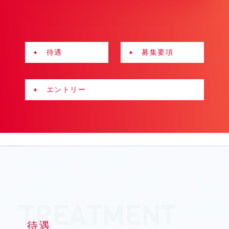
+ 待遇
+ 募集要項
+ エントリー
待遇