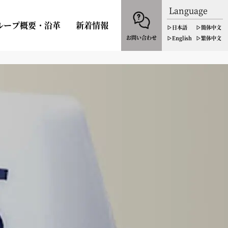
Language
ループ概要・沿革
新着情報
▷日本語
▷簡体中文
お問い合わせ
▷English
▷繁体中文