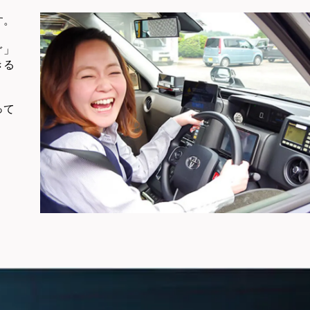
す。
ぐ」
きる
って