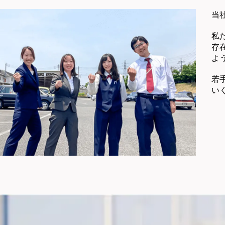
当
私
存
よ
若
い