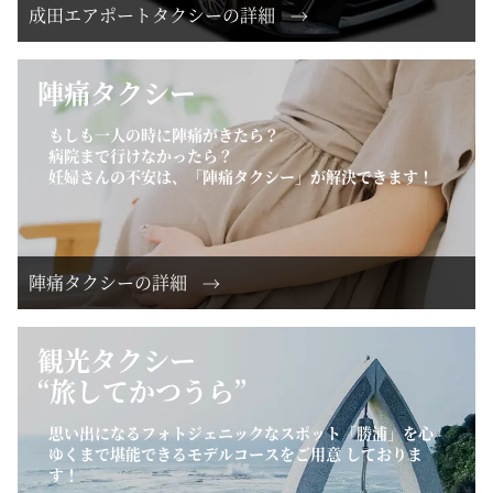
成田エアポートタクシーの詳細
陣痛タクシー
もしも一人の時に陣痛がきたら？
病院まで行けなかったら？
妊婦さんの不安は、「陣痛タクシー」が解決できます！
陣痛タクシーの詳細
観光タクシー
“旅してかつうら”
思い出になるフォトジェニックなスポット「勝浦」を心
ゆくまで堪能できるモデルコースをご用意 しておりま
す！