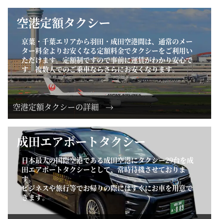
空港定額タクシー
京葉・千葉エリアから羽田・成田空港間は、通常のメー
ター料金よりお安くなる定額料金でタクシーをご利用い
ただけます。定額制ですので事前に運賃がわかり安心で
す。複数人でのご乗車ならさらにお安くなります。
空港定額タクシーの詳細
成田エアポートタクシー
日本最大の国際空港である成田空港にタクシー29台を成
田エアポートタクシーとして、常時待機させておりま
す。
ビジネスや旅行等でお帰りの際にはすぐにお車を用意で
きます。