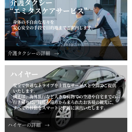
介護タクシー
“エミタスケアサービス”
身体の不自由な方々を
安心安全の手段で目的地までご案内します。
介護タクシーの詳細
ハイヤー
安全で快適なドライブを上質なサービスと空間でご提供
いたします。
例えば、海外旅行など大きな荷物での空港や自宅までの
行き帰りに、接待や遠方から来られたお客様の観光に、
すべての移動をスマートに快適に演出いたします。
ハイヤーの詳細