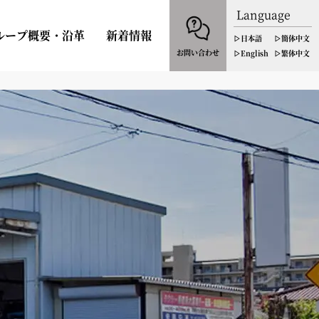
Language
ループ概要・沿革
新着情報
▷日本語
▷簡体中文
お問い合わせ
▷English
▷繁体中文