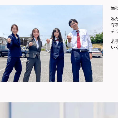
当
私
存
よ
若
い