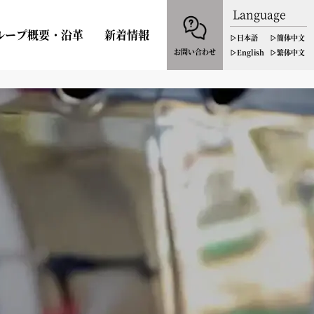
Language
ループ概要・沿革
新着情報
▷日本語
▷簡体中文
お問い合わせ
▷English
▷繁体中文