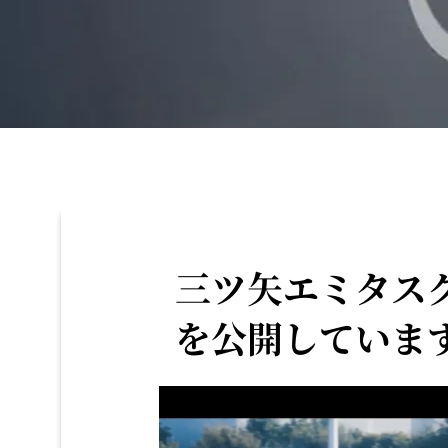
三ツ矢エミタス
を公開していま